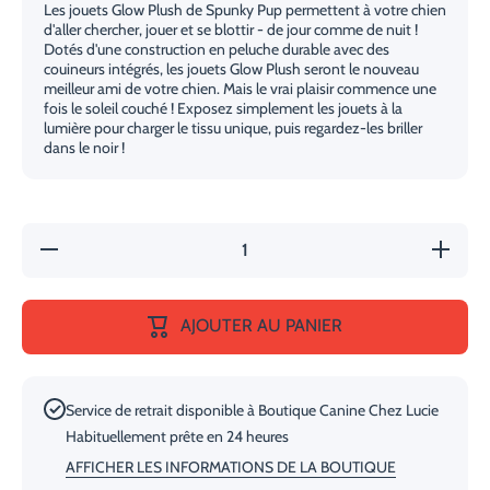
Les jouets Glow Plush de Spunky Pup permettent à votre chien
d'aller chercher, jouer et se blottir - de jour comme de nuit !
Dotés d'une construction en peluche durable avec des
couineurs intégrés, les jouets Glow Plush seront le nouveau
meilleur ami de votre chien. Mais le vrai plaisir commence une
fois le soleil couché ! Exposez simplement les jouets à la
lumière pour charger le tissu unique, puis regardez-les briller
dans le noir !
Réduire
Augmente
la
la quanti
quantité
de
de
Éléphan
Éléphant
En
AJOUTER AU PANIER
En
Peluche
Peluche
Pour
Pour
Chien
Chien
Brille Da
Brille
Le Noir
Service de retrait disponible à
Boutique Canine Chez Lucie
Dans Le
Noir
Habituellement prête en 24 heures
AFFICHER LES INFORMATIONS DE LA BOUTIQUE