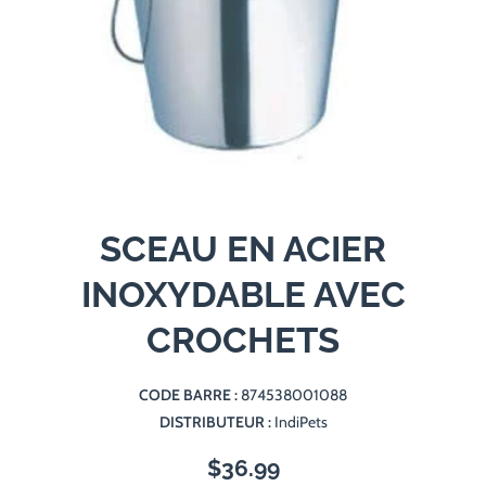
Ouvrir le média 1 dans une fenêtre modale
SCEAU EN ACIER
INOXYDABLE AVEC
CROCHETS
CODE BARRE :
874538001088
DISTRIBUTEUR :
IndiPets
$36.99