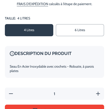
FRAIS D'EXPÉDITION
calculés à l'étape de paiement.
TAILLE:
4 LITRES
4 Litres
6 Litres
DESCRIPTION DU PRODUIT
Seau En Acier Inoxydable avec crochets - Robuste, à parois
plates
Réduire la
Augmente
quantité
la quanti
de Sceau
de Scea
En Acier
En Acie
Inoxydable
Inoxydab