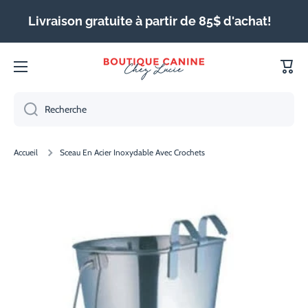
IGNORER ET PASSER AU CONTENU
Livraison gratuite à partir de 85$ d'achat!
Panie
Recherche
Accueil
Sceau En Acier Inoxydable Avec Crochets
Passer aux informations produits